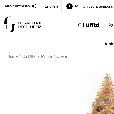
Alto contrasto
English
Palazzo Pitti. Temp
1/2
Chiusura temporan
2/2
Palazzo Pitti. Temp
1/2
Visit
Chiusura temporan
2/2
Home
/
Gli Uffizi
/
Pittura
/
Opere