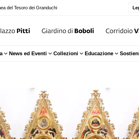
Leg
oranea chiusura della Sala dell'Iliade
ea del Tesoro dei Granduchi
oranea chiusura della Sala dell'Iliade
a
News ed Eventi
Collezioni
Educazione
Sostien
ea del Tesoro dei Granduchi