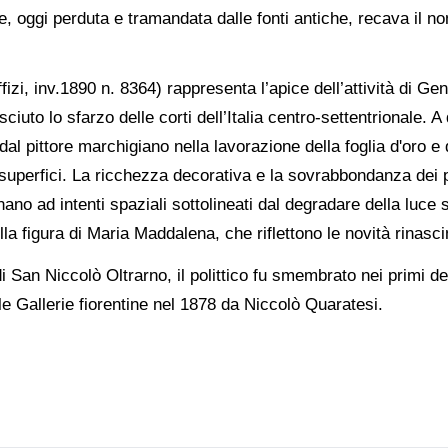
e, oggi perduta e tramandata dalle fonti antiche, recava il n
izi, inv.1890 n. 8364) rappresenta l’apice dell’attività di Ge
iuto lo sfarzo delle corti dell’Italia centro-settentrionale. A
dal pittore marchigiano nella lavorazione della foglia d'oro e 
le superfici. La ricchezza decorativa e la sovrabbondanza dei pa
no ad intenti spaziali sottolineati dal degradare della luce s
lla figura di Maria Maddalena, che riflettono le novità rinasc
San Niccolò Oltrarno, il polittico fu smembrato nei primi de
lle Gallerie fiorentine nel 1878 da Niccolò Quaratesi.