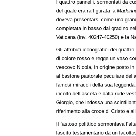
I quattro pannelli, sormontati da cu
del quale era raffigurata la
Madonna 
doveva presentarsi come una grandio
completata in basso dal gradino nel 
Vaticana (inv. 40247-40250) e la Na
Gli attributi iconografici dei quatt
di colore rosso e regge un vaso con
vescovo Nicola, in origine posto in
al bastone pastorale peculiare della
famosi miracoli della sua leggenda. 
incolto dell’asceta e dalla rude ves
Giorgio, che indossa una scintillan
riferimento alla croce di Cristo e al
Il fastoso polittico sormontava l’a
lascito testamentario da un facolto