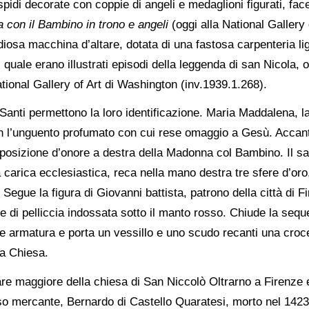
spidi decorate con coppie di angeli e medaglioni figurati, face
con il Bambino in trono e angeli
(oggi alla National Gallery 
sa macchina d’altare, dotata di una fastosa carpenteria lign
quale erano illustrati episodi della leggenda di san Nicola, o
tional Gallery of Art di Washington (inv.1939.1.268).
ro Santi permettono la loro identificazione. Maria Maddalena, 
 l’unguento profumato con cui rese omaggio a Gesù. Accanto 
 posizione d’onore a destra della Madonna col Bambino. Il san
 carica ecclesiastica, reca nella mano destra tre sfere d’oro,
Segue la figura di Giovanni battista, patrono della città di Fi
te di pelliccia indossata sotto il manto rosso. Chiude la sequ
te armatura e porta un vessillo e uno scudo recanti una cro
la Chiesa.
ltare maggiore della chiesa di San Niccolò Oltrarno a Firenz
so mercante, Bernardo di Castello Quaratesi, morto nel 1423 e