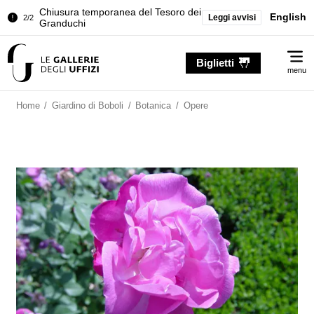
Chiusura temporanea del Tesoro dei
English
Leggi avvisi
2/2
Granduchi
Palazzo Pitti. Temporanea chiusura
1/2
Me
della Sala dell'Iliade
Biglietti
menu
Chiusura temporanea del Tesoro dei
2/2
Granduchi
Home
/
Giardino di Boboli
/
Botanica
/
Opere