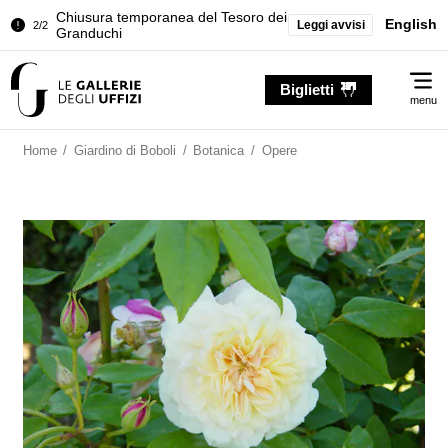
Chiusura temporanea del Tesoro dei
English
Leggi avvisi
2/2
Granduchi
Palazzo Pitti. Temporanea chiusura
1/2
Me
della Sala dell'Iliade
Biglietti
menu
Chiusura temporanea del Tesoro dei
2/2
Granduchi
Home
/
Giardino di Boboli
/
Botanica
/
Opere