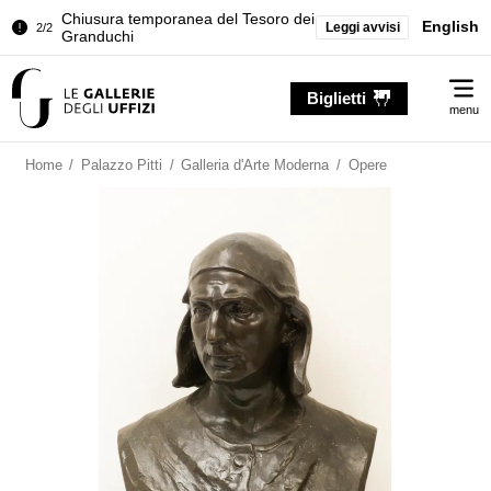
Chiusura temporanea del Tesoro dei
English
Leggi avvisi
2/2
Granduchi
Palazzo Pitti. Temporanea chiusura
1/2
Me
della Sala dell'Iliade
Biglietti
menu
Chiusura temporanea del Tesoro dei
2/2
Granduchi
Home
/
Palazzo Pitti
/
Galleria d'Arte Moderna
/
Opere