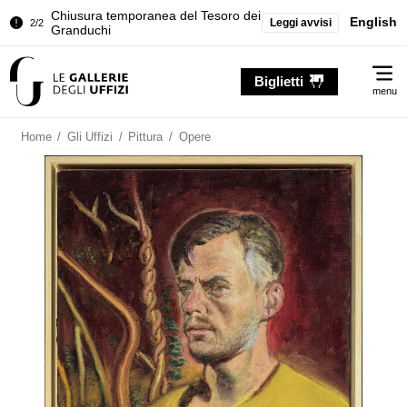
Chiusura temporanea del Tesoro dei
English
Leggi avvisi
2/2
Granduchi
Palazzo Pitti. Temporanea chiusura
1/2
Me
della Sala dell'Iliade
Biglietti
menu
Chiusura temporanea del Tesoro dei
2/2
Granduchi
Home
/
Gli Uffizi
/
Pittura
/
Opere