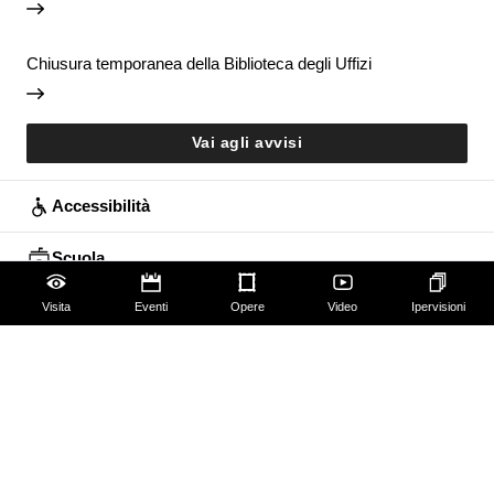
Chiusura temporanea della Biblioteca degli Uffizi
Vai agli avvisi
Accessibilità
Scuola
Famiglie
Visita
Eventi
Opere
Video
Ipervisioni
Educazione permanente
Guide e Gruppi
Studiosi