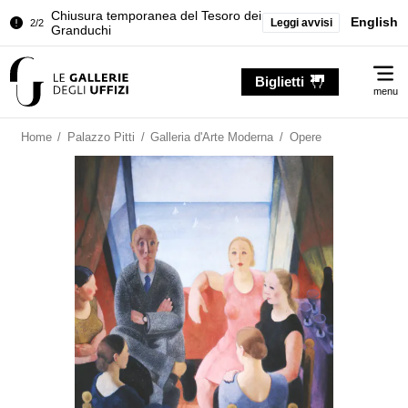
Chiusura temporanea del Tesoro dei
English
Leggi avvisi
2/2
Granduchi
Palazzo Pitti. Temporanea chiusura
1/2
Me
della Sala dell'Iliade
Biglietti
menu
Chiusura temporanea del Tesoro dei
2/2
Granduchi
Home
/
Palazzo Pitti
/
Galleria d'Arte Moderna
/
Opere