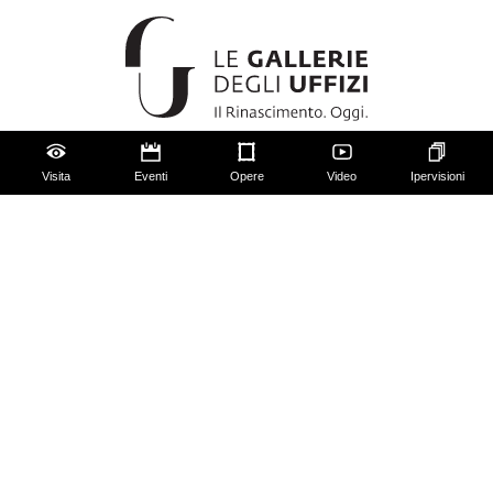
Visita
Eventi
Opere
Video
Ipervisioni
Gli Uffizi
Palazzo Pitti
Giardino di Boboli
Corridoio Vasariano
Biglietti
Utilizzo spazi e immagini
Mappa del sito
Contattaci
Chi siamo
FAQ