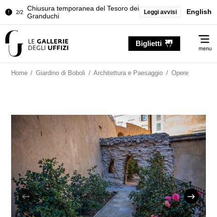
Chiusura temporanea del Tesoro dei
2/2
Granduchi
English
Leggi avvisi
Palazzo Pitti. Temporanea chiusura
1/2
della Sala dell'Iliade
Me
Biglietti
Chiusura temporanea del Tesoro dei
menu
2/2
Granduchi
Home
/
Giardino di Boboli
/
Architettura e Paesaggio
/
Opere
Palazzo Pitti. Temporanea chiusura
1/2
della Sala dell'Iliade
Chiusura temporanea del Tesoro dei
2/2
Granduchi