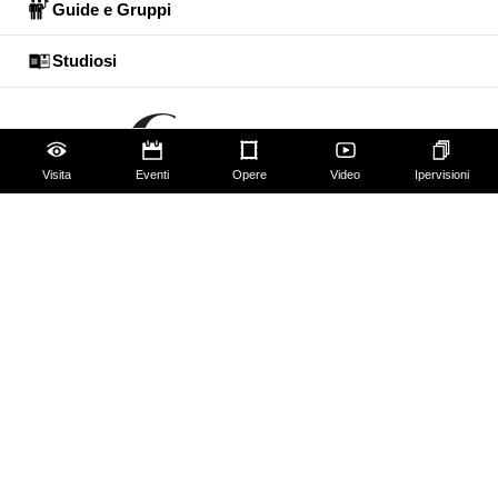
Guide e Gruppi
Studiosi
Visita
Eventi
Opere
Video
Ipervisioni
Gli Uffizi
Palazzo Pitti
Giardino di Boboli
Corridoio Vasariano
Biglietti
Utilizzo spazi e immagini
Mappa del sito