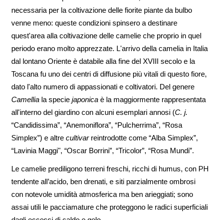
necessaria per la coltivazione delle fiorite piante da bulbo
venne meno: queste condizioni spinsero a destinare
quest'area alla coltivazione delle camelie che proprio in quel
periodo erano molto apprezzate. L'arrivo della camelia in Italia
dal lontano Oriente è databile alla fine del XVIII secolo e la
Toscana fu uno dei centri di diffusione più vitali di questo fiore,
dato l'alto numero di appassionati e coltivatori. Del genere
Camellia
la specie
japonica
è la maggiormente rappresentata
all'interno del giardino con alcuni esemplari annosi (
C. j.
“Candidissima”, “Anemoniflora”, “Pulcherrima”, “Rosa
Simplex”) e altre
cultivar
reintrodotte come “Alba Simplex”,
“Lavinia Maggi", “Oscar Borrini”, “Tricolor”, “Rosa Mundi”.
Le camelie prediligono terreni freschi, ricchi di humus, con PH
tendente all’acido, ben drenati, e siti parzialmente ombrosi
con notevole umidità atmosferica ma ben arieggiati; sono
assai utili le pacciamature che proteggono le radici superficiali
dagli eccessi di caldo e gelo.