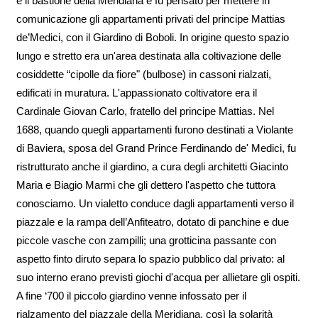
e il bastione della Meridiana e fu pensato per mettere in
comunicazione gli appartamenti privati del principe Mattias
de’Medici, con il Giardino di Boboli. In origine questo spazio
lungo e stretto era un'area destinata alla coltivazione delle
cosiddette “cipolle da fiore" (bulbose) in cassoni rialzati,
edificati in muratura. L'appassionato coltivatore era il
Cardinale Giovan Carlo, fratello del principe Mattias. Nel
1688, quando quegli appartamenti furono destinati a Violante
di Baviera, sposa del Grand Prince Ferdinando de' Medici, fu
ristrutturato anche il giardino, a cura degli architetti Giacinto
Maria e Biagio Marmi che gli dettero l'aspetto che tuttora
conosciamo. Un vialetto conduce dagli appartamenti verso il
piazzale e la rampa dell’Anfiteatro, dotato di panchine e due
piccole vasche con zampilli; una grotticina passante con
aspetto finto diruto separa lo spazio pubblico dal privato: al
suo interno erano previsti giochi d'acqua per allietare gli ospiti.
A fine ‘700 il piccolo giardino venne infossato per il
rialzamento del piazzale della Meridiana, così la solarità