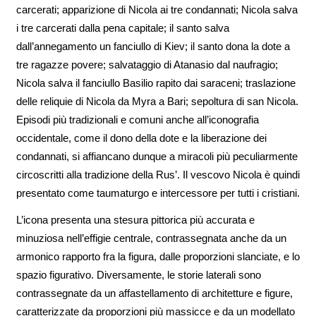
carcerati; apparizione di Nicola ai tre condannati; Nicola salva
i tre carcerati dalla pena capitale; il santo salva
dall’annegamento un fanciullo di Kiev; il santo dona la dote a
tre ragazze povere; salvataggio di Atanasio dal naufragio;
Nicola salva il fanciullo Basilio rapito dai saraceni; traslazione
delle reliquie di Nicola da Myra a Bari; sepoltura di san Nicola.
Episodi più tradizionali e comuni anche all’iconografia
occidentale, come il dono della dote e la liberazione dei
condannati, si affiancano dunque a miracoli più peculiarmente
circoscritti alla tradizione della Rus’. Il vescovo Nicola è quindi
presentato come taumaturgo e intercessore per tutti i cristiani.
L’icona presenta una stesura pittorica più accurata e
minuziosa nell’effigie centrale, contrassegnata anche da un
armonico rapporto fra la figura, dalle proporzioni slanciate, e lo
spazio figurativo. Diversamente, le storie laterali sono
contrassegnate da un affastellamento di architetture e figure,
caratterizzate da proporzioni più massicce e da un modellato