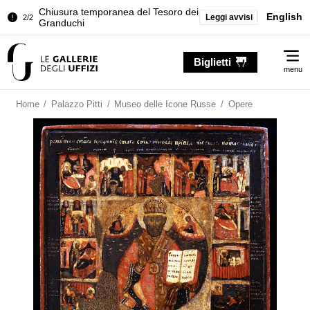
Chiusura temporanea del Tesoro dei
2/2
Granduchi
English
Leggi avvisi
Palazzo Pitti. Temporanea chiusura
1/2
della Sala dell'Iliade
Me
Biglietti
Chiusura temporanea del Tesoro dei
menu
2/2
Granduchi
Home
/
Palazzo Pitti
/
Museo delle Icone Russe
/
Opere
Palazzo Pitti. Temporanea chiusura
1/2
della Sala dell'Iliade
Chiusura temporanea del Tesoro dei
2/2
Granduchi