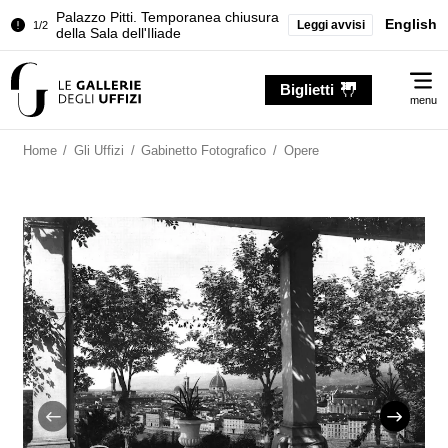
Palazzo Pitti. Temporanea chiusura
English
Leggi avvisi
1/2
della Sala dell'Iliade
Chiusura temporanea del Tesoro dei
2/2
Me
Granduchi
Biglietti
menu
Palazzo Pitti. Temporanea chiusura
1/2
della Sala dell'Iliade
Home
/
Gli Uffizi
/
Gabinetto Fotografico
/
Opere
Chiusura temporanea del Tesoro dei
2/2
Granduchi