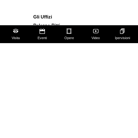
Gli Uffizi
Palazzo Pitti
Giardino di Boboli
Visita
Eventi
Opere
Video
Ipervisioni
Corridoio Vasariano
Biglietti
Utilizzo spazi e immagini
Mappa del sito
Contattaci
Chi siamo
FAQ
Qualche regola da seguire!
Social Media Policy