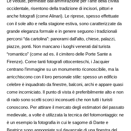
Le vedute, permeate dall’ammirazione per l’arte della civiltà
occidentale, risentono della tradizione di incisori, pittori e
anche fotografi (come Alinari). Le riprese, spesso effettuate
con il sole alto e nella stagione estiva, sono caratterizzate da
grande eleganza formale e in genere seguono i tradizionali
percorsi “da cartolina”: panorami dall’alto, chiese, palazzi,
piazze, ponti. Non mancano i luoghi venerati dal turista
“romantico” (come ad es. il cimitero delle Porte Sante a
Firenze). Come tanti fotografi ottocenteschi, i Jacquier
centrano l’immagine su un monumento riconoscibile, ma la
arricchiscono con il loro personale stile: spesso un edificio
celebre è inquadrato da finestre, balconi, archi e appare quasi
come incorniciato. Il punto di vista è preferibilmente alto e non
di rado sono scelti scorci inconsueti che non tutti i turisti
conoscono. Per attirare il mercato degli estimatori del passato
medievale, a volte è utilizzata la tecnica del fotomontaggio: ne
è un esempio la fotografia in cui le sagome di Dante e
Beatrice sono appoggiate sul davanzale di una finestra del