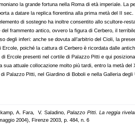
timoniano la grande fortuna nella Roma di età imperiale. La p
ta a datare la replica fiorentina alla prima metà del II sec.
 elemento di sostegno ha inoltre consentito allo scultore-res
e del frammento antico, ovvero la figura di Cerbero, il terribi
so degli inferi: anche se dovuta all'arbitrio del Cioli, la pr
Ercole, poiché la cattura di Cerbero è ricordata dalle antiche
i di Ercole presenti nel cortile di Palazzo Pitti e qui posizio
a sua attuale collocazione molto più tardi, entro la metà del
di Palazzo Pitti, nel Giardino di Boboli e nella Galleria degli 
ikamp, A. Fara, V. Saladino,
Palazzo Pitti. La reggia rivela
maggio 2004), Firenze 2003, p. 484, n. 6