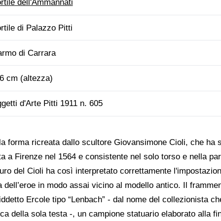
rtile dell'Ammannati
rtile di Palazzo Pitti
rmo di Carrara
6 cm (altezza)
getti d'Arte Pitti 1911 n. 605
la forma ricreata dallo scultore Giovansimone Cioli, che ha
nta a Firenze nel 1564 e consistente nel solo torso e nella p
uro del Cioli ha così interpretato correttamente l'impostazio
 dell’eroe in modo assai vicino al modello antico. Il frammento
iddetto Ercole tipo “Lenbach” - dal nome del collezionista che
a della sola testa -, un campione statuario elaborato alla fi