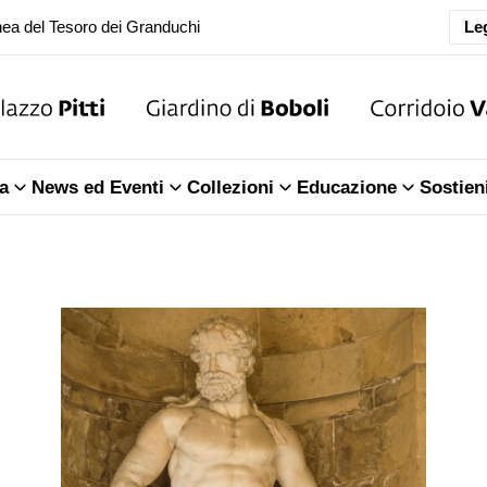
ea del Tesoro dei Granduchi
Leg
oranea chiusura della Sala dell'Iliade
ea del Tesoro dei Granduchi
a
News ed Eventi
Collezioni
Educazione
Sostien