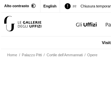
Alto contrasto
English
Chiusura temporan
2/2
Palazzo Pitti. Temp
1/2
Chiusura temporan
2/2
Visit
Home
/
Palazzo Pitti
/
Cortile dell'Ammannati
/
Opere