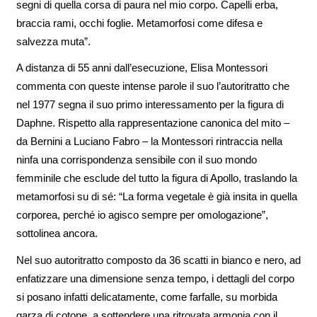
segni di quella corsa di paura nel mio corpo. Capelli erba,
braccia rami, occhi foglie. Metamorfosi come difesa e
salvezza muta”.
A distanza di 55 anni dall’esecuzione, Elisa Montessori
commenta con queste intense parole il suo l’autoritratto che
nel 1977 segna il suo primo interessamento per la figura di
Daphne. Rispetto alla rappresentazione canonica del mito –
da Bernini a Luciano Fabro – la Montessori rintraccia nella
ninfa una corrispondenza sensibile con il suo mondo
femminile che esclude del tutto la figura di Apollo, traslando la
metamorfosi su di sé: “La forma vegetale è già insita in quella
corporea, perché io agisco sempre per omologazione”,
sottolinea ancora.
Nel suo autoritratto composto da 36 scatti in bianco e nero, ad
enfatizzare una dimensione senza tempo, i dettagli del corpo
si posano infatti delicatamente, come farfalle, su morbida
garza di cotone, a sottendere una ritrovata armonia con il