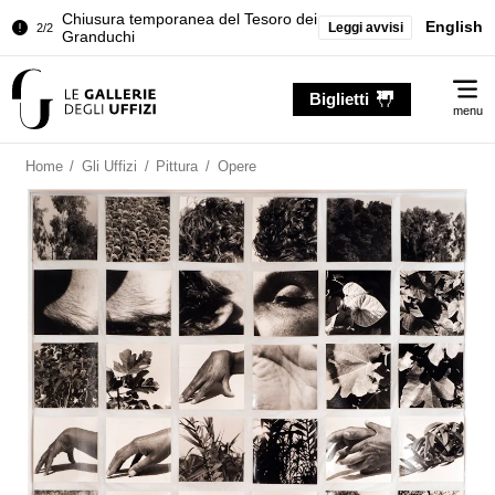
Chiusura temporanea del Tesoro dei
English
Leggi avvisi
2/2
Granduchi
Palazzo Pitti. Temporanea chiusura
1/2
Me
della Sala dell'Iliade
Biglietti
menu
Chiusura temporanea del Tesoro dei
2/2
Granduchi
Home
/
Gli Uffizi
/
Pittura
/
Opere