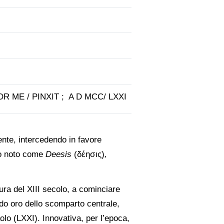
R ME / PINXIT ; A D MCC/ LXXI
ente, intercedendo in favore
no noto come
Deesis
(δέησις)
,
tura del XIII secolo, a cominciare
ondo oro dello scomparto centrale,
olo (LXXI). Innovativa, per l’epoca,