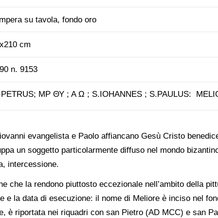
mpera su tavola, fondo oro
x210 cm
90 n. 9153
 PETRUS; ΜΡ ΘΥ ; Α Ω ; S.IOHANNES ; S.PAULUS:
MELIO
Giovanni evangelista e Paolo affiancano Gesù Cristo benedic
uppa un soggetto particolarmente diffuso nel mondo bizanti
a, intercessione.
he che la rendono piuttosto eccezionale nell’ambito della pit
ore e la data di esecuzione: il nome di Meliore è inciso nel f
e, è riportata nei riquadri con san Pietro (AD MCC) e san Pa