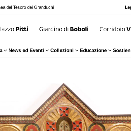
Leg
oranea chiusura della Sala dell'Iliade
ea del Tesoro dei Granduchi
oranea chiusura della Sala dell'Iliade
a
News ed Eventi
Collezioni
Educazione
Sostien
ea del Tesoro dei Granduchi