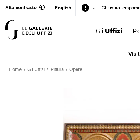
Alto contrasto
English
Palazzo Pitti. Temp
1/2
Chiusura temporan
2/2
Palazzo Pitti. Temp
1/2
Visit
Chiusura temporan
2/2
Home
/
Gli Uffizi
/
Pittura
/
Opere