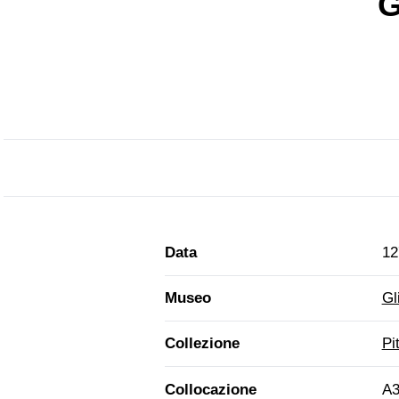
G
Data
12
Museo
Gl
Collezione
Pi
Collocazione
A3