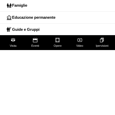
Famiglie
Educazione permanente
Guide e Gruppi
Studiosi
Visita
Eventi
Opere
Video
Ipervisioni
Gli Uffizi
Palazzo Pitti
Giardino di Boboli