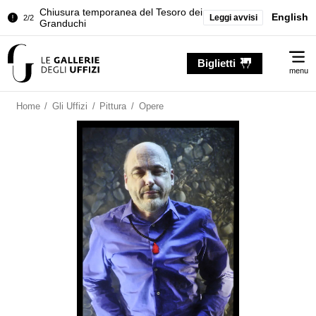
Chiusura temporanea del Tesoro dei
English
Leggi avvisi
2/2
Granduchi
Palazzo Pitti. Temporanea chiusura
1/2
Me
della Sala dell'Iliade
Biglietti
menu
Chiusura temporanea del Tesoro dei
2/2
Granduchi
Home
/
Gli Uffizi
/
Pittura
/
Opere