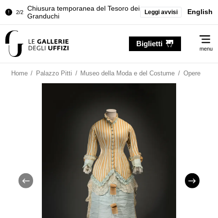
Chiusura temporanea del Tesoro dei
English
Leggi avvisi
2/2
Granduchi
Palazzo Pitti. Temporanea chiusura
1/2
Me
della Sala dell'Iliade
Biglietti
menu
Chiusura temporanea del Tesoro dei
2/2
Granduchi
Home
/
Palazzo Pitti
/
Museo della Moda e del Costume
/
Opere