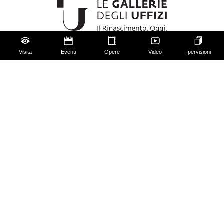
Visita
Eventi
Opere
Video
Ipervisioni
Gli Uffizi
Palazzo Pitti
Giardino di Boboli
Corridoio Vasariano
Biglietti
Utilizzo spazi e immagini
Mappa del sito
Contattaci
Chi siamo
FAQ
Qualche regola da seguire!