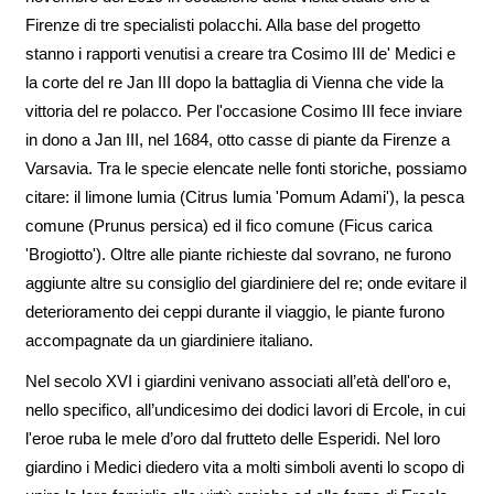
Firenze di tre specialisti polacchi. Alla base del progetto
stanno i rapporti venutisi a creare tra Cosimo III de' Medici e
la corte del re Jan III dopo la battaglia di Vienna che vide la
vittoria del re polacco. Per l'occasione Cosimo III fece inviare
in dono a Jan III, nel 1684, otto casse di piante da Firenze a
Varsavia. Tra le specie elencate nelle fonti storiche, possiamo
citare: il limone lumia (Citrus lumia 'Pomum Adami'), la pesca
comune (Prunus persica) ed il fico comune (Ficus carica
'Brogiotto'). Oltre alle piante richieste dal sovrano, ne furono
aggiunte altre su consiglio del giardiniere del re; onde evitare il
deterioramento dei ceppi durante il viaggio, le piante furono
accompagnate da un giardiniere italiano.
Nel secolo XVI i giardini venivano associati all’età dell'oro e,
nello specifico, all’undicesimo dei dodici lavori di Ercole, in cui
l'eroe ruba le mele d’oro dal frutteto delle Esperidi. Nel loro
giardino i Medici diedero vita a molti simboli aventi lo scopo di