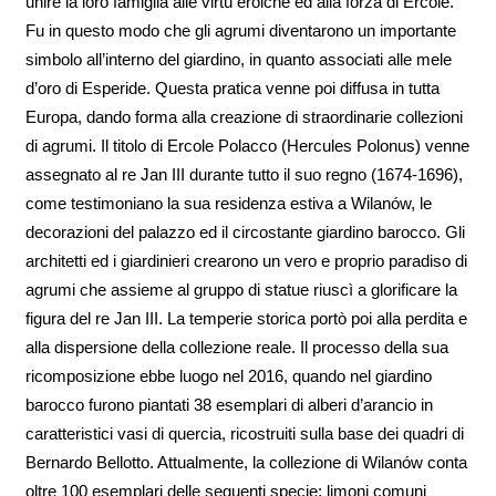
unire la loro famiglia alle virtù eroiche ed alla forza di Ercole.
Fu in questo modo che gli agrumi diventarono un importante
simbolo all’interno del giardino, in quanto associati alle mele
d’oro di Esperide. Questa pratica venne poi diffusa in tutta
Europa, dando forma alla creazione di straordinarie collezioni
di agrumi. Il titolo di Ercole Polacco (Hercules Polonus) venne
assegnato al re Jan III durante tutto il suo regno (1674-1696),
come testimoniano la sua residenza estiva a Wilanów, le
decorazioni del palazzo ed il circostante giardino barocco. Gli
architetti ed i giardinieri crearono un vero e proprio paradiso di
agrumi che assieme al gruppo di statue riuscì a glorificare la
figura del re Jan III. La temperie storica portò poi alla perdita e
alla dispersione della collezione reale. Il processo della sua
ricomposizione ebbe luogo nel 2016, quando nel giardino
barocco furono piantati 38 esemplari di alberi d’arancio in
caratteristici vasi di quercia, ricostruiti sulla base dei quadri di
Bernardo Bellotto. Attualmente, la collezione di Wilanów conta
oltre 100 esemplari delle seguenti specie: limoni comuni