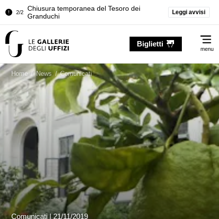
Chiusura temporanea del Tesoro dei
Leggi avvisi
2/2
Granduchi
Palazzo Pitti. Temporanea chiusura della
1/2
Me
Sala dell'Iliade
Biglietti
menu
Chiusura temporanea del Tesoro dei
2/2
Granduchi
Home
/
News
/
Comunicati
Comunicati
|
21/11/2019