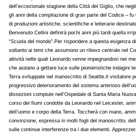
dell’eccezionale stagione della Città del Giglio, che ne
gli anni della compilazione di gran parte del Codice – fu te
di produzioni artistiche, scientifiche e letterarie destin
Benvenuto Cellini definirà pochi anni più tardi quella irr
“Scuola del mondo”.Per rispondere a questa esigenza di
soltanto ai temi che assumono un rilievo centrale nel C
attività nelle quali Leonardo venne impegnandosi nei mesi
che aiutano a gettare luce sulle pionieristiche indagini te
Terra sviluppate nel manoscritto di Seattle.Il visitatore p
progressivo deterioramento del sistema arterioso dell’uo
dissezioni compiute nell’Ospedale di Santa Maria Nuova – 
corso dei fiumi condotte da Leonardo nel Leicester, anim
dell’uomo e corpo della Terra. Toccherà con mano, ammiran
convinzione, espressa in molti fogli del manoscritto, del
sulle continue interferenze tra i due elementi. Apprezzerà