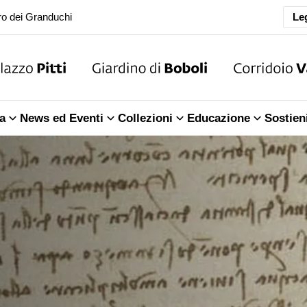
Leg
ra della Sala dell'Iliade
o dei Granduchi
ra della Sala dell'Iliade
a
News ed Eventi
Collezioni
Educazione
Sostien
o dei Granduchi