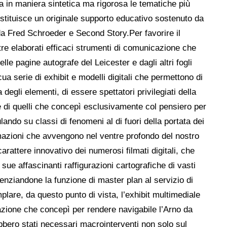
tra in maniera sintetica ma rigorosa le tematiche più
stituisce un originale supporto educativo sostenuto da
da Fred Schroeder e Second Story.Per favorire il
tre elaborati efficaci strumenti di comunicazione che
lle pagine autografe del Leicester e dagli altri fogli
icua serie di exhibit e modelli digitali che permettono di
degli elementi, di essere spettatori privilegiati della
e di quelli che concepì esclusivamente col pensiero per
lando su classi di fenomeni al di fuori della portata dei
mazioni che avvengono nel ventre profondo del nostro
carattere innovativo dei numerosi filmati digitali, che
sue affascinanti raffigurazioni cartografiche di vasti
videnziandone la funzione di master plan al servizio di
plare, da questo punto di vista, l’exhibit multimediale
zazione che concepì per rendere navigabile l’Arno da
ebbero stati necessari macrointerventi non solo sul