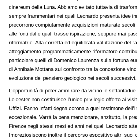
cinereum della Luna. Abbiamo evitato tuttavia di trasfor
sempre frammentari nei quali Leonardo presenta idee inn
precorrono compiutamente acquisizioni maturate secoli 
alle fonti dalle quali trasse ispirazione, seppure mai pas
riformatrici.Alla corretta ed equilibrata valutazione del ra
atteggiamento programmaticamente riformatore contribuis
particolare quelli di Domenico Laurenza sulla fortuna e
di Annibale Mottana sul confronto tra la concezione vincian
evoluzione del pensiero geologico nei secoli successivi.
L’opportunità di poter ammirare da vicino le settantadue 
Leicester non costituisce l’unico privilegio offerto ai visi
Uffizi. Fanno infatti degna corona a quel testimone dell’
eccezionale. Varrà la pena menzionare, anzitutto, la pre
Firenze negli stessi mesi ed anni nei quali Leonardo att
Impreziosiscono inoltre il percorso espositivo altri suoi d