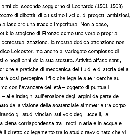
gli anni del secondo soggiorno di Leonardo (1501-1508) –
atro di dibattiti di altissimo livello, di progetti ambiziosi,
ate a lasciare una traccia imperitura. Non a caso,
ipetibile stagione di Firenze come una vera e propria
 contestualizzazione, la mostra dedica attenzione non
odice Leicester, ma anche al variegato complesso di
 e negli anni della sua stesura. Attività affascinanti,
oriche e pratiche di meccanica dei fluidi e di storia della
otrà così percepire il filo che lega le sue ricerche sul
mo con l’avanzare dell’età – oggetto di puntuali
alle indagini sull’erosione degli argini da parte del
ato dalla visione della sostanziale simmetria tra corpo
do gli studi vinciani sul volo degli uccelli, la
la piena corrispondenza tra i moti in aria e in acqua e
 il diretto collegamento tra lo studio ravvicinato che vi