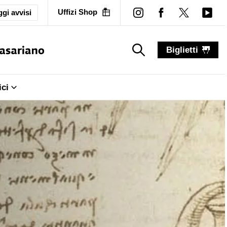
Uffizi Shop
gi avvisi
Biglietti
search_label
search_label
ici