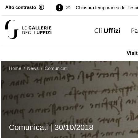
Alto contrasto
Palazzo Pitti. Temporanea chiusu
1/2
Chiusura temporanea del Tesor
2/2
Palazzo Pitti. Temporanea chiusu
1/2
Visit
Chiusura temporanea del Tesor
2/2
Home
/
News
/
Comunicati
Comunicati
|
30/10/2018