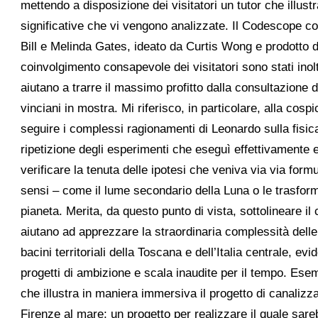
mettendo a disposizione dei visitatori un tutor che illus
significative che vi vengono analizzate. Il Codescope co
Bill e Melinda Gates, ideato da Curtis Wong e prodotto 
coinvolgimento consapevole dei visitatori sono stati inol
aiutano a trarre il massimo profitto dalla consultazione de
vinciani in mostra. Mi riferisco, in particolare, alla cosp
seguire i complessi ragionamenti di Leonardo sulla fisica 
ripetizione degli esperimenti che eseguì effettivamente 
verificare la tenuta delle ipotesi che veniva via via formu
sensi – come il lume secondario della Luna o le trasfor
pianeta. Merita, da questo punto di vista, sottolineare il 
aiutano ad apprezzare la straordinaria complessità delle 
bacini territoriali della Toscana e dell’Italia centrale, e
progetti di ambizione e scala inaudite per il tempo. Esem
che illustra in maniera immersiva il progetto di canaliz
Firenze al mare; un progetto per realizzare il quale sar