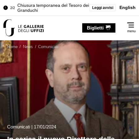
Chiusura temporanea del Tesoro dei
English
Leggi avvisi
2/2
Granduchi
Palazzo Pitti. Temporanea chiusura
1/2
Me
della Sala dell'Iliade
Biglietti
menu
Chiusura temporanea del Tesoro dei
2/2
Granduchi
Home
/
News
/
Comunicati
Comunicati
|
17/01/2024