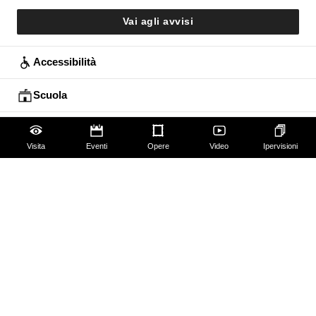
Vai agli avvisi
Accessibilità
Scuola
Famiglie
Visita
Eventi
Opere
Video
Ipervisioni
Educazione permanente
Guide e Gruppi
Studiosi