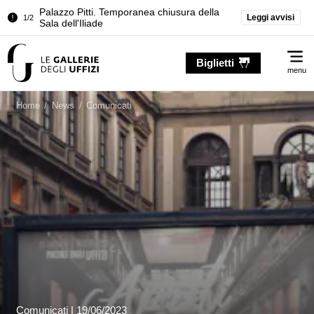
Palazzo Pitti. Temporanea chiusura della
Leggi avvisi
1/2
Sala dell'Iliade
Chiusura temporanea del Tesoro dei
2/2
Me
Granduchi
Biglietti
menu
Palazzo Pitti. Temporanea chiusura della
1/2
Sala dell'Iliade
Home
/
News
/
Comunicati
Chiusura temporanea del Tesoro dei
2/2
Granduchi
Comunicati
|
19/06/2023