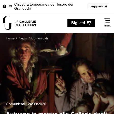
Chiusura temporanea del Tesoro dei
Leggi avvisi
2/2
Granduchi
Palazzo Pitti. Temporanea chiusura della
1/2
Me
Sala dell'Iliade
Biglietti
menu
Chiusura temporanea del Tesoro dei
2/2
Granduchi
Home
/
News
/
Comunicati
Comunicati
|
24/09/2020