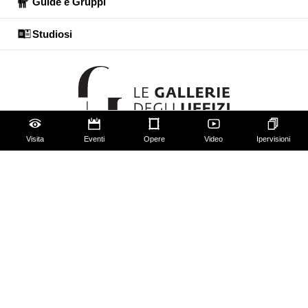
Guide e Gruppi
Studiosi
Visita
Eventi
Opere
Video
Ipervisioni
Gli Uffizi
Palazzo Pitti
Giardino di Boboli
Corridoio Vasariano
Biglietti
Utilizzo spazi e immagini
Mappa del sito