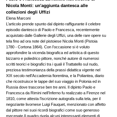
Nicola Monti: un'aggiunta dantesca alle
collezioni degli Uffizi
Elena Marconi
L’articolo prende spunto dal dipinto raffigurante il celebre
episodio dantesco di Paolo e Francesca, recentemente
acquistato dalle Gallerie degli Uffizi, una delle rare opere su
tela fino ad ora note del pistoiese Nicola Monti (Pistoia
1780 - Cortona 1864). Con l’occasione si è voluto
approfondire la vicenda biografica ed artistica di questo
bizzarro e poliedrico pittore, nonché autore di numerosi
scritti teorici e biografici tra i quali il Trattatello sul nudo,
preziosa testimonianza della prassi didattica vigente nel
XIX secolo nell’Accademia fiorentina, e la Poliantea, diario
che ricostruisce le tappe del suo viaggio in Polonia ed in
Russia dove trascorse ben tre anni. Il dipinto Paolo e
Francesca da Rimini nell’Inferno fu realizzato a Firenze nel
1810, come attesta l’iscrizione autografa sulla tela, per il
negoziante livornese Luigi Fauquet, menzionato con affetto
dal pittore nei suoi ricordi biografici come suo generoso
mecenate.Il quadro rivela alcuni interessanti elementi di