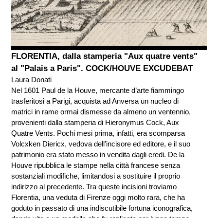
FLORENTIA, dalla stamperia "Aux quatre vents"
al "Palais a Paris". COCK/HOUVE EXCUDEBAT
Laura Donati
Nel 1601 Paul de la Houve, mercante d’arte fiammingo
trasferitosi a Parigi, acquista ad Anversa un nucleo di
matrici in rame ormai dismesse da almeno un ventennio,
provenienti dalla stamperia di Hieronymus Cock, Aux
Quatre Vents. Pochi mesi prima, infatti, era scomparsa
Volcxken Diericx, vedova dell’incisore ed editore, e il suo
patrimonio era stato messo in vendita dagli eredi. De la
Houve ripubblica le stampe nella città francese senza
sostanziali modifiche, limitandosi a sostituire il proprio
indirizzo al precedente. Tra queste incisioni troviamo
Florentia, una veduta di Firenze oggi molto rara, che ha
goduto in passato di una indiscutibile fortuna iconografica,