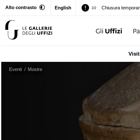
Alto contrasto
English
Palazzo Pitti. Temp
1/2
Chiusura temporan
2/2
Palazzo Pitti. Temp
1/2
Visit
Chiusura temporan
2/2
Eventi
/
Mostre