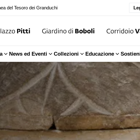
oranea chiusura della Sala dell'Iliade
Leg
ea del Tesoro dei Granduchi
oranea chiusura della Sala dell'Iliade
a
News ed Eventi
Collezioni
Educazione
Sostien
ea del Tesoro dei Granduchi