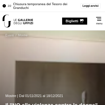
Palazzo Pitti. Temporanea chiusura della
Leggi avvisi
1/2
Sala dell'Iliade
Chiusura temporanea del Tesoro dei
Me
2/2
Biglietti
Granduchi
menu
Palazzo Pitti. Temporanea chiusura della
1/2
Sala dell'Iliade
Eventi
/
Mostre
Chiusura temporanea del Tesoro dei
2/2
Granduchi
Mostre |
Dal
01/11/2021
al 18/12/2021