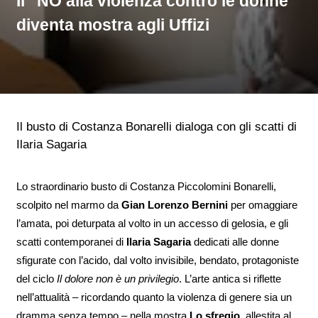
Il "NO alla violenza contro le donne"
diventa mostra agli Uffizi
Il busto di Costanza Bonarelli dialoga con gli scatti di
Ilaria Sagaria
Lo straordinario busto di Costanza Piccolomini Bonarelli,
scolpito nel marmo da
Gian Lorenzo Bernini
per omaggiare
l’amata, poi deturpata al volto in un accesso di gelosia, e gli
scatti contemporanei di
Ilaria Sagaria
dedicati alle donne
sfigurate con l’acido, dal volto invisibile, bendato, protagoniste
del ciclo
Il dolore non è un privilegio
. L’arte antica si riflette
nell’attualità – ricordando quanto la violenza di genere sia un
dramma senza tempo – nella mostra
Lo sfregio,
allestita al