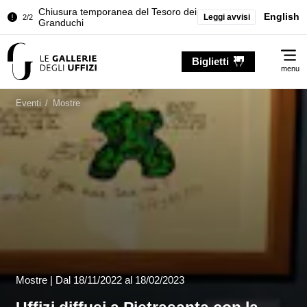
Palazzo Pitti. Temporanea chiusura
English
Leggi avvisi
1/2
della Sala dell'Iliade
Chiusura temporanea del Tesoro dei
2/2
Me
Granduchi
Biglietti
menu
Palazzo Pitti. Temporanea chiusura
1/2
della Sala dell'Iliade
Eventi
/
Mostre
Chiusura temporanea del Tesoro dei
2/2
Granduchi
Mostre |
Dal
18/11/2022
al 18/02/2023