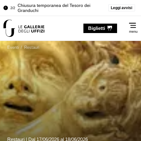
Leggi avvisi
Palazzo Pitti. Temporanea chiusura della
1/2
Sala dell'Iliade
Me
Chiusura temporanea del Tesoro dei
Biglietti
2/2
Granduchi
menu
Palazzo Pitti. Temporanea chiusura della
1/2
Sala dell'Iliade
Eventi
/
Restauri
Chiusura temporanea del Tesoro dei
2/2
Granduchi
Restauri |
Dal
17/06/2026
al 18/06/2026