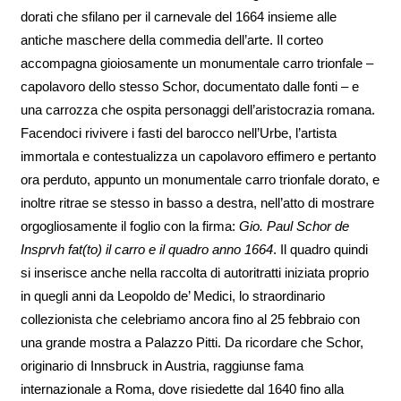
dorati che sfilano per il carnevale del 1664 insieme alle
antiche maschere della commedia dell’arte. Il corteo
accompagna gioiosamente un monumentale carro trionfale –
capolavoro dello stesso Schor, documentato dalle fonti – e
una carrozza che ospita personaggi dell’aristocrazia romana.
Facendoci rivivere i fasti del barocco nell’Urbe, l’artista
immortala e contestualizza un capolavoro effimero e pertanto
ora perduto, appunto un monumentale carro trionfale dorato, e
inoltre ritrae se stesso in basso a destra, nell’atto di mostrare
orgogliosamente il foglio con la firma:
Gio. Paul Schor de
Insprvh fat(to) il carro e il quadro anno 1664
. Il quadro quindi
si inserisce anche nella raccolta di autoritratti iniziata proprio
in quegli anni da Leopoldo de’ Medici, lo straordinario
collezionista che celebriamo ancora fino al 25 febbraio con
una grande mostra a Palazzo Pitti. Da ricordare che Schor,
originario di Innsbruck in Austria, raggiunse fama
internazionale a Roma, dove risiedette dal 1640 fino alla