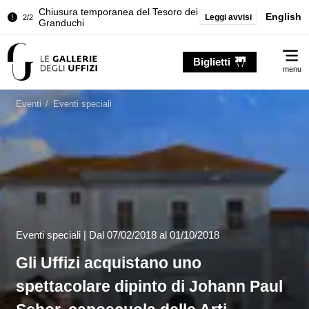
Palazzo Pitti. Temporanea chiusura
English
Leggi avvisi
1/2
della Sala dell'Iliade
Chiusura temporanea del Tesoro dei
Me
2/2
Biglietti
Granduchi
menu
Palazzo Pitti. Temporanea chiusura
1/2
della Sala dell'Iliade
Eventi
/
Eventi speciali
Chiusura temporanea del Tesoro dei
2/2
Granduchi
Eventi speciali |
Dal
07/02/2018
al 01/10/2018
Gli Uffizi acquistano uno
spettacolare dipinto di Johann Paul