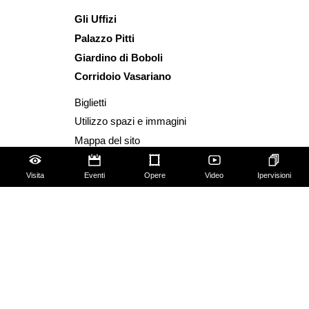
Gli Uffizi
Palazzo Pitti
Giardino di Boboli
Corridoio Vasariano
Biglietti
Utilizzo spazi e immagini
Mappa del sito
Contattaci
Visita
Eventi
Opere
Video
Ipervisioni
Chi siamo
FAQ
Qualche regola da seguire!
Social Media Policy