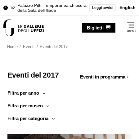
della Sala dell'Iliade
English
Leggi avvisi
Chiusura temporanea del Tesoro dei
2/2
Granduchi
Me
Palazzo Pitti. Temporanea chiusura
Biglietti
1/2
menu
della Sala dell'Iliade
Chiusura temporanea del Tesoro dei
2/2
Home
/
Eventi
/
Eventi del 2017
Granduchi
Eventi del 2017
Eventi in programma
Filtra per anno
Filtra per museo
Filtra per categoria