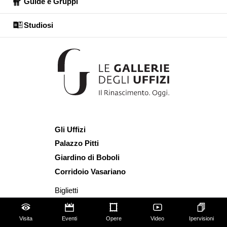
Guide e Gruppi
Studiosi
Gli Uffizi
Palazzo Pitti
Giardino di Boboli
Corridoio Vasariano
Biglietti
Utilizzo spazi e immagini
Mappa del sito
Visita
Eventi
Opere
Video
Ipervisioni