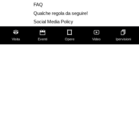
FAQ
Qualche regola da seguire!
Social Media Policy
Visita
Eventi
Opere
Video
Ipervisioni
Amministrazione trasparente
Dichiarazione Accessibilità AGID
Progettazione e sviluppo Cantiere Creativo
Privacy Policy
Cookie Policy
Modifica preferenze privacy