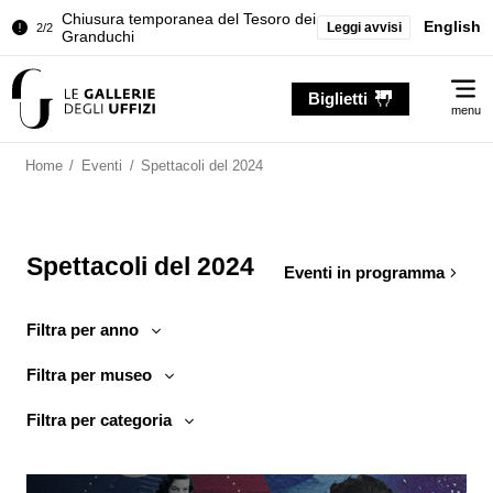
Chiusura temporanea del Tesoro dei
English
Leggi avvisi
2/2
Granduchi
Palazzo Pitti. Temporanea chiusura
1/2
Me
della Sala dell'Iliade
Biglietti
menu
Chiusura temporanea del Tesoro dei
2/2
Granduchi
Home
/
Eventi
/
Spettacoli del 2024
Spettacoli del 2024
Eventi in programma
Filtra per anno
Filtra per museo
Filtra per categoria