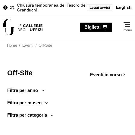
Chiusura temporanea del Tesoro dei
English
Leggi avvisi
2/2
Granduchi
Palazzo Pitti. Temporanea chiusura
1/2
Me
della Sala dell'Iliade
Biglietti
menu
Chiusura temporanea del Tesoro dei
2/2
Granduchi
Home
/
Eventi
/
Off-Site
Off-Site
Eventi in corso
Filtra per anno
Filtra per museo
Filtra per categoria