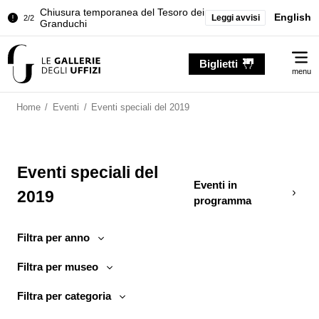
Palazzo Pitti. Temporanea chiusura
English
Leggi avvisi
1/2
della Sala dell'Iliade
Chiusura temporanea del Tesoro dei
2/2
Me
Granduchi
Biglietti
menu
Palazzo Pitti. Temporanea chiusura
1/2
della Sala dell'Iliade
Home
/
Eventi
/
Eventi speciali del 2019
Chiusura temporanea del Tesoro dei
2/2
Granduchi
Eventi speciali del
Eventi in
2019
programma
Filtra per anno
Filtra per museo
Filtra per categoria