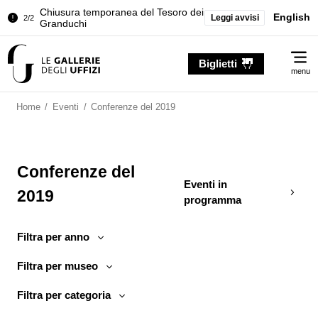
Palazzo Pitti. Temporanea chiusura
English
Leggi avvisi
1/2
della Sala dell'Iliade
Chiusura temporanea del Tesoro dei
2/2
Me
Granduchi
Biglietti
menu
Palazzo Pitti. Temporanea chiusura
1/2
della Sala dell'Iliade
Home
/
Eventi
/
Conferenze del 2019
Chiusura temporanea del Tesoro dei
2/2
Granduchi
Conferenze del
Eventi in
2019
programma
Filtra per anno
Filtra per museo
Filtra per categoria