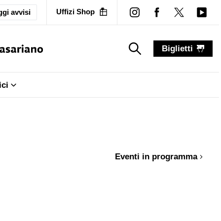
Uffizi Shop
gi avvisi
Biglietti
search_label
search_label
ici
Eventi in programma