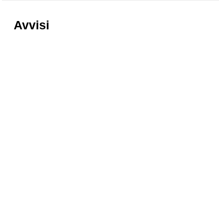
Avvisi
Regole di accesso al Corridoio
Informazioni
Vasariano
nostri muse
Accessibilità
Scuola