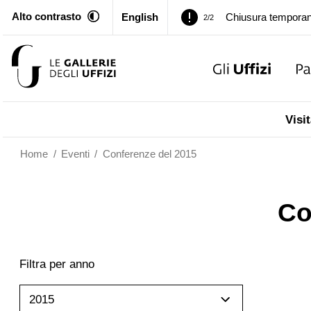
Alto contrasto
English
Chiusura temporan
2/2
Palazzo Pitti. Temp
1/2
Chiusura temporan
2/2
Visit
Home
/
Eventi
/
Conferenze del 2015
Co
Filtra per anno
2015