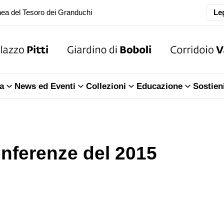
ea del Tesoro dei Granduchi
Leg
oranea chiusura della Sala dell'Iliade
ea del Tesoro dei Granduchi
a
News ed Eventi
Collezioni
Educazione
Sostien
nferenze del 2015