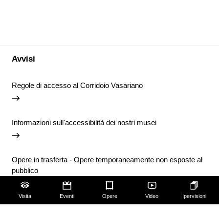
Avvisi
Regole di accesso al Corridoio Vasariano
Informazioni sull'accessibilità dei nostri musei
Opere in trasferta - Opere temporaneamente non esposte al
pubblico
Visita
Eventi
Opere
Video
Ipervisioni
Chiusura temporanea della Biblioteca degli Uffizi