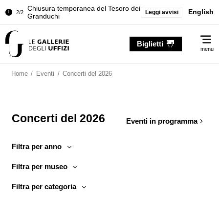
Chiusura temporanea del Tesoro dei
English
Leggi avvisi
2/2
Granduchi
Palazzo Pitti. Temporanea chiusura
1/2
Me
della Sala dell'Iliade
Biglietti
menu
Chiusura temporanea del Tesoro dei
2/2
Granduchi
Home
/
Eventi
/
Concerti del 2026
Concerti del 2026
Eventi in programma
Filtra per anno
Filtra per museo
Filtra per categoria