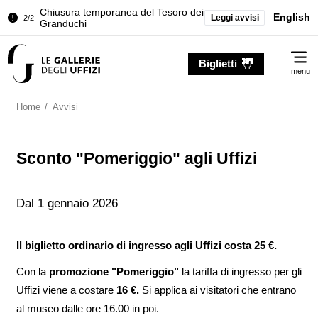
Chiusura temporanea del Tesoro dei
English
Leggi avvisi
2/2
Granduchi
Palazzo Pitti. Temporanea chiusura
1/2
Me
della Sala dell'Iliade
Biglietti
menu
Chiusura temporanea del Tesoro dei
2/2
Granduchi
Home
/
Avvisi
Sconto "Pomeriggio" agli Uffizi
Dal 1 gennaio 2026
Il biglietto ordinario di ingresso agli Uffizi costa 25 €.
Con la
promozione "Pomeriggio"
la tariffa di ingresso per gli
Uffizi viene a costare
16 €.
Si applica ai visitatori che entrano
al museo dalle ore 16.00 in poi.