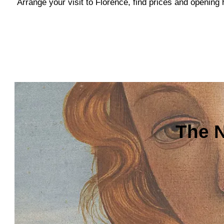
Arrange your visit to Florence, find prices and openin
The N