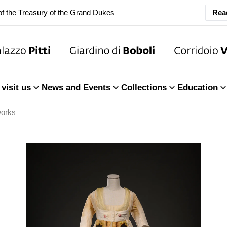
Rea
ary Closure of the Room of the Iliad
f the Treasury of the Grand Dukes
ary Closure of the Room of the Iliad
visit us
News and Events
Collections
Education
f the Treasury of the Grand Dukes
works