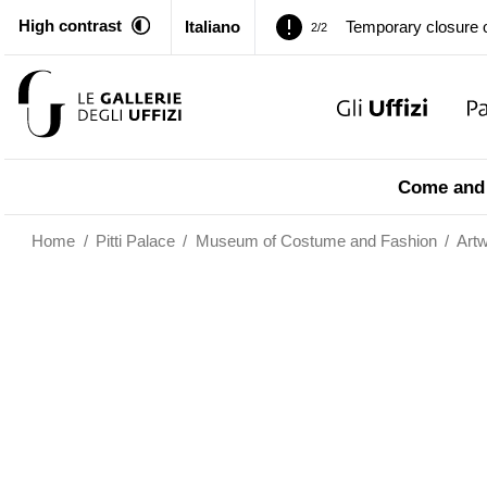
High contrast
Italiano
Pitti Palace. Tempor
1/2
Temporary closure o
2/2
Pitti Palace. Tempor
1/2
Come and 
Temporary closure o
2/2
Home
/
Pitti Palace
/
Museum of Costume and Fashion
/
Art