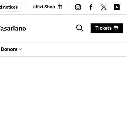
Uffizi Shop
d notices
Tickets
search_label
search_label
Donors